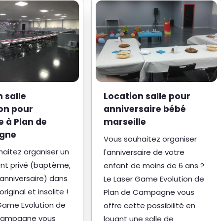
n salle
Location salle pour
on pour
anniversaire bébé
 à Plan de
marseille
gne
Vous souhaitez organiser
aitez organiser un
l'anniversaire de votre
t privé (baptème,
enfant de moins de 6 ans ?
anniversaire) dans
Le Laser Game Evolution de
riginal et insolite !
Plan de Campagne vous
Game Evolution de
offre cette possibilité en
Campagne vous
louant une salle de