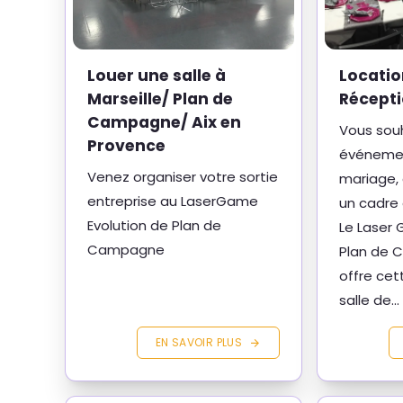
Louer une salle à
Locatio
Marseille/ Plan de
Récepti
Campagne/ Aix en
Vous souh
Provence
événemen
Venez organiser votre sortie
mariage, 
entreprise au LaserGame
un cadre o
Evolution de Plan de
Le Laser 
Campagne
Plan de 
offre cett
salle de...
EN SAVOIR PLUS