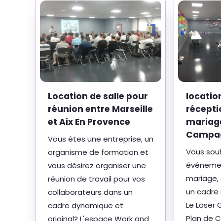
Location de salle pour
locatio
réunion entre Marseille
récepti
et Aix En Provence
mariage
Campa
Vous êtes une entreprise, un
Vous souh
organisme de formation et
événemen
vous désirez organiser une
mariage, 
réunion de travail pour vos
un cadre o
collaborateurs dans un
Le Laser 
cadre dynamique et
Plan de 
original? L'espace Work and