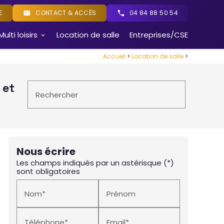
E
CONTACT & ACCÈS
04 84 88 50 54
Multi loisirs
Location de salle
Entreprises/CSE
Accueil
>
Location de salle
>
 et
Rechercher
Nous écrire
Les champs indiqués par un astérisque (*)
sont obligatoires
Nom*
Prénom
Téléphone*
Email*